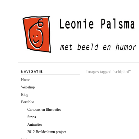
Images tagged "schiphol"
NAVIGATIE
Home
Webshop
Blog
Portfolio
Cartoons en Illustraties
Strips
Animaties
2012 Beeldcolumn project