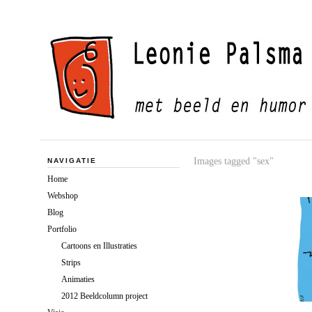
Images tagged "sex"
NAVIGATIE
Home
Webshop
Blog
Portfolio
Cartoons en Illustraties
Strips
Animaties
2012 Beeldcolumn project