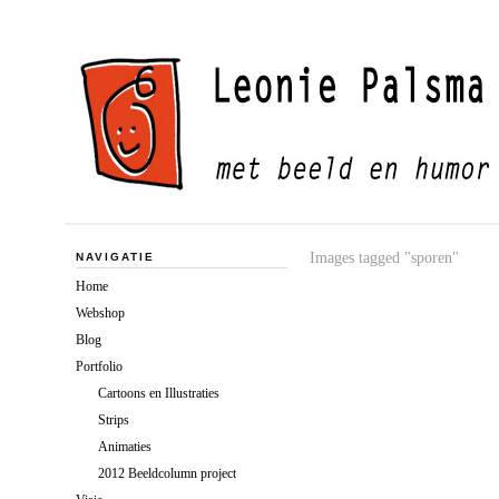
Images tagged "sporen"
NAVIGATIE
Home
Webshop
Blog
Portfolio
Cartoons en Illustraties
Strips
Animaties
2012 Beeldcolumn project