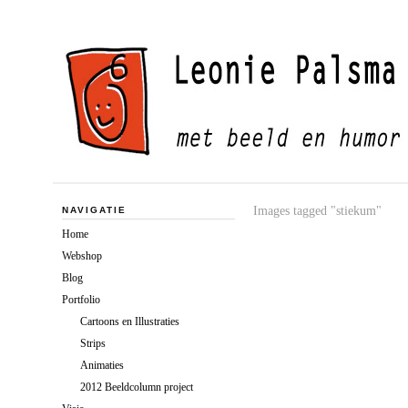
Images tagged "stiekum"
NAVIGATIE
Home
Webshop
Blog
Portfolio
Cartoons en Illustraties
Strips
Animaties
2012 Beeldcolumn project